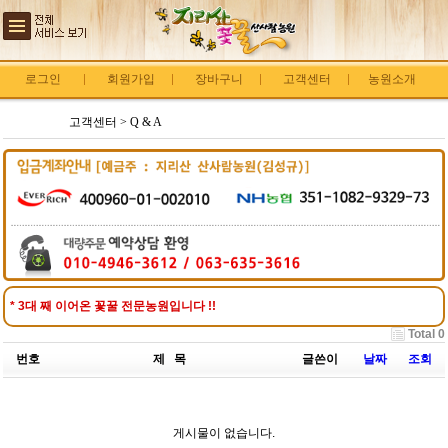
로그인
회원가입
장바구니
고객센터
농원소개
고객센터 > Q & A
* 3대 째 이어온 꽃꿀 전문농원입니다 !!
Total 0
번호
제 목
글쓴이
날짜
조회
게시물이 없습니다.