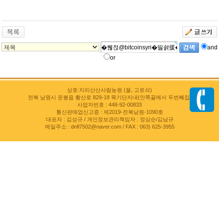
and
or
상호:지리산산사람농원 (꿀, 고로쇠)
전북 남원시 운봉읍 황산로 829-18 목기단지내(안쪽끝에서 두번째집)
사업자번호 : 448-92-00833
통신판매업신고증 : 제2019-전북남원-1090호
대표자 : 김성규 / 개인정보관리책임자 : 정삼순/김남규
메일주소 : dnfl7502@naver.com / FAX : 063) 625-3955