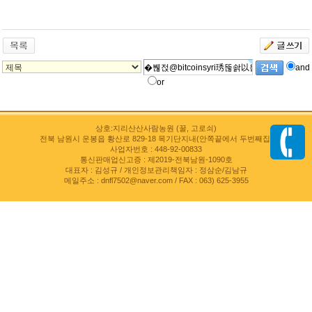
and
or
상호:지리산산사람농원 (꿀, 고로쇠)
전북 남원시 운봉읍 황산로 829-18 목기단지내(안쪽끝에서 두번째집)
사업자번호 : 448-92-00833
통신판매업신고증 : 제2019-전북남원-1090호
대표자 : 김성규 / 개인정보관리책임자 : 정삼순/김남규
메일주소 : dnfl7502@naver.com / FAX : 063) 625-3955