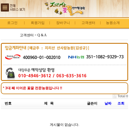
로그인
회원가입
장바구니
고객센터
농원소개
고객센터 > Q & A
* 3대 째 이어온 꽃꿀 전문농원입니다 !!
Total 0
번호
제 목
글쓴이
날짜
조회
게시물이 없습니다.