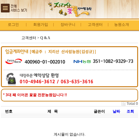
로그인
회원가입
장바구니
고객센터
농원소개
고객센터 > Q & A
* 3대 째 이어온 꽃꿀 전문농원입니다 !!
Total 0
번호
제 목
글쓴이
날짜
조회
게시물이 없습니다.