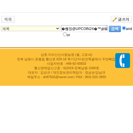
and
or
상호:지리산산사람농원 (꿀, 고로쇠)
전북 남원시 운봉읍 황산로 829-18 목기단지내(안쪽끝에서 두번째집)
사업자번호 : 448-92-00833
통신판매업신고증 : 제2019-전북남원-1090호
대표자 : 김성규 / 개인정보관리책임자 : 정삼순/김남규
메일주소 : dnfl7502@naver.com / FAX : 063) 625-3955