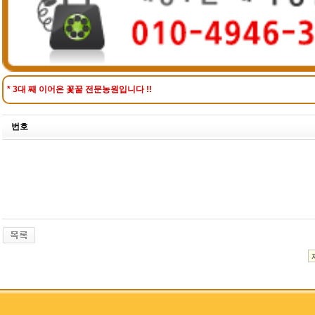
* 3대 째 이어온 꽃꿀 전문농원입니다 !!
번호