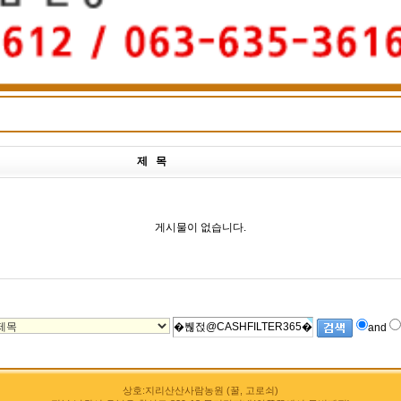
제 목
게시물이 없습니다.
and
상호:지리산산사람농원 (꿀, 고로쇠)