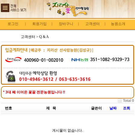
로그인
회원가입
장바구니
고객센터
농원소개
고객센터 > Q & A
* 3대 째 이어온 꽃꿀 전문농원입니다 !!
Total 0
번호
제 목
글쓴이
날짜
조회
게시물이 없습니다.