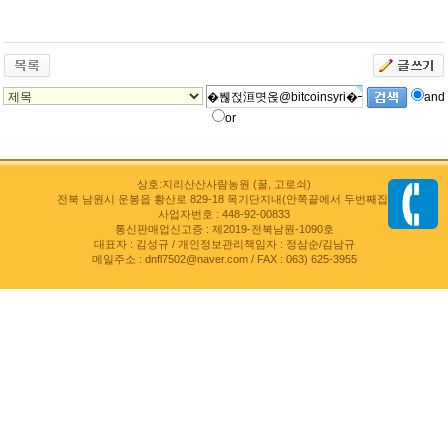
and
or
상호:지리산산사람농원 (꿀, 고로쇠)
전북 남원시 운봉읍 황산로 829-18 목기단지내(안쪽끝에서 두번째집)
사업자번호 : 448-92-00833
통신판매업신고증 : 제2019-전북남원-1090호
대표자 : 김성규 / 개인정보관리책임자 : 정삼순/김남규
메일주소 : dnfl7502@naver.com / FAX : 063) 625-3955